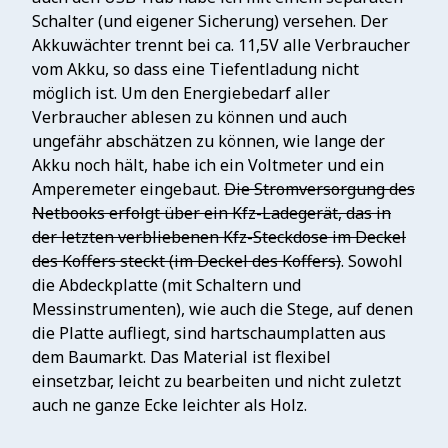
Schalter (und eigener Sicherung) versehen. Der
Akkuwächter trennt bei ca. 11,5V alle Verbraucher
vom Akku, so dass eine Tiefentladung nicht
möglich ist. Um den Energiebedarf aller
Verbraucher ablesen zu können und auch
ungefähr abschätzen zu können, wie lange der
Akku noch hält, habe ich ein Voltmeter und ein
Amperemeter eingebaut.
Die Stromversorgung des
Netbooks erfolgt über ein Kfz-Ladegerät, das in
der letzten verbliebenen Kfz-Steckdose im Deckel
des Koffers steckt (im Deckel des Koffers)
. Sowohl
die Abdeckplatte (mit Schaltern und
Messinstrumenten), wie auch die Stege, auf denen
die Platte aufliegt, sind hartschaumplatten aus
dem Baumarkt. Das Material ist flexibel
einsetzbar, leicht zu bearbeiten und nicht zuletzt
auch ne ganze Ecke leichter als Holz.