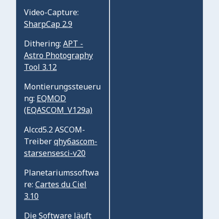
Video-Capture:
SharpCap 2.9
Dithering:
APT -
Astro Photography
Tool 3.12
Montierungssteueru
ng:
EQMOD
(EQASCOM_V129a)
Alccd5.2 ASCOM-
Treiber
qhy6ascom-
starsensesci-v20
Planetariumssoftwa
re:
Cartes du Ciel
3.10
Die Software läuft