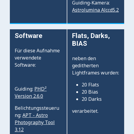
Guiding-Kamera:
Astrolumina Alccd5.2
Software
Flats, Darks,
BIAS
Für diese Aufnahme
verwendete
neben den
Software:
geditherten
Lightframes wurden:
20 Flats
Guiding:
PHD²
20 Bias
Version 2.6.0
20 Darks
Belichtungssteueru
verarbeitet.
ng:
APT - Astro
Photography Tool
3.12