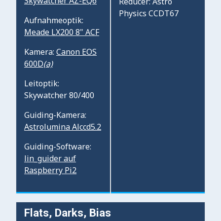
Skywatcher AZ-EQ6
Reducer: Astro
Physics CCDT67
Aufnahmeoptik:
Meade LX200 8" ACF
Kamera:
Canon EOS
600D
(a)
Leitoptik:
Skywatcher 80/400
Guiding-Kamera:
Astrolumina Alccd5.2
Guiding-Software:
lin_guider auf
Raspberry Pi2
Flats, Darks, Bias