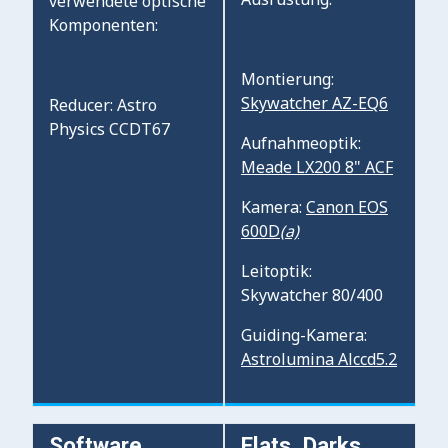
verwendete optische
Komponenten:
Montierung:
Skywatcher AZ-EQ6
Reducer: Astro
Physics CCDT67
Aufnahmeoptik:
Meade LX200 8" ACF
Kamera:
Canon EOS
600D
(a)
Leitoptik:
Skywatcher 80/400
Guiding-Kamera:
Astrolumina Alccd5.2
Software
Flats, Darks,