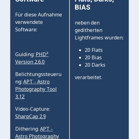
BIAS
Für diese Aufnahme
verwendete
neben den
Software:
geditherten
Lightframes wurden:
20 Flats
Guiding:
PHD²
20 Bias
Version 2.6.0
20 Darks
Belichtungssteueru
verarbeitet.
ng:
APT - Astro
Photography Tool
3.12
Video-Capture:
SharpCap 2.9
Dithering:
APT -
Astro Photography