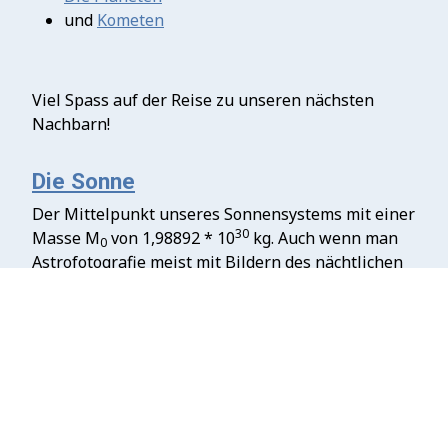
und
Kometen
Viel Spass auf der Reise zu unseren nächsten
Nachbarn!
Die Sonne
Der Mittelpunkt unseres Sonnensystems mit einer
30
Masse M
von 1,98892 * 10
kg. Auch wenn man
0
Astrofotografie meist mit Bildern des nächtlichen
Sternhimmels verbindet, ist auch die Sonne ein
interessantes Motiv.
WENN IHR DIE SONNE
BEOBACHTEN/FOTOGRAFIEREN WOLLT, MACHT
DAS NIEMALS OHNE ENTSPRECHENDE
SCHUTZFILTER!!!!