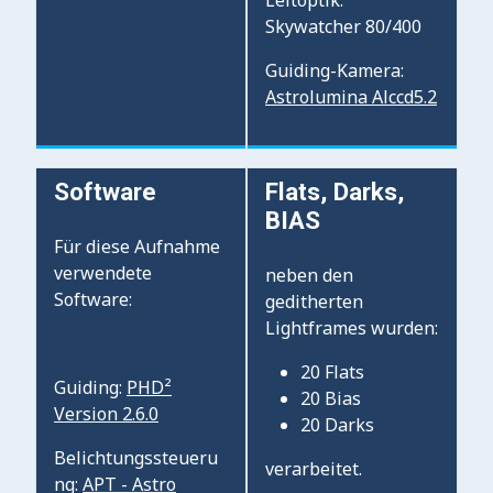
Skywatcher 80/400
Guiding-Kamera:
Astrolumina Alccd5.2
Software
Flats, Darks,
BIAS
Für diese Aufnahme
verwendete
neben den
Software:
geditherten
Lightframes wurden:
20 Flats
Guiding:
PHD²
20 Bias
Version 2.6.0
20 Darks
Belichtungssteueru
verarbeitet.
ng:
APT - Astro