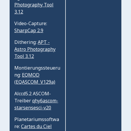
Photography Tool
3.12
Video-Capture:
SharpCap 2.9
Dithering:
APT -
Astro Photography
Tool 3.12
Montierungssteueru
ng:
EQMOD
(EQASCOM_V129a)
Alccd5.2 ASCOM-
Treiber
qhy6ascom-
starsensesci-v20
Planetariumssoftwa
re:
Cartes du Ciel