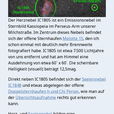
Der Herznebel IC1805 ist ein Emissionsnebel im
Sternbild Kassiopeia im Perseus-Arm unserer
Milchstraße. Im Zentrum dieses Nebels befindet
sich der offene Sternhaufen
Melotte 15
, den ich
schon einmal mit deutlich mehr Brennweite
fotografiert habe. IC1805 ist etwa 7.500 Lichtjahre
von uns entfernt und hat am Himmel eine
Ausdehnung von etwa 60´ x 60´. Die scheinbare
Helligkeit (visuell) beträgt 12,5mag.
Direkt neben IC1805 befindet sich der
Seelennebel
IC1848
und etwas abgelegen der offene
Doppelsternhaufen h und Chi Persei
, wie man auf
der
Übersichtsaufnahme
rechts gut erkennen
kann.
Herz- und
Seelennebel
bilden eine