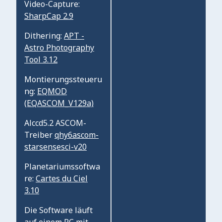
Video-Capture:
SharpCap 2.9
Dithering:
APT -
Astro Photography
Tool 3.12
Montierungssteueru
ng:
EQMOD
(EQASCOM_V129a)
Alccd5.2 ASCOM-
Treiber
qhy6ascom-
starsensesci-v20
Planetariumssoftwa
re:
Cartes du Ciel
3.10
Die Software läuft
auf einem PC mit