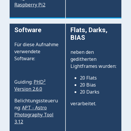
Raspberry Pi2
Software
Flats, Darks,
BIAS
Für diese Aufnahme
verwendete
neben den
Software:
geditherten
Lightframes wurden:
20 Flats
Guiding:
PHD²
20 Bias
Version 2.6.0
20 Darks
Belichtungssteueru
verarbeitet.
ng:
APT - Astro
Photography Tool
3.12