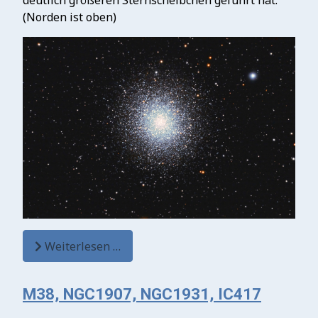
deutlich größeren Sternscheibchen geführt hat.
(Norden ist oben)
Weiterlesen …
M38, NGC1907, NGC1931, IC417