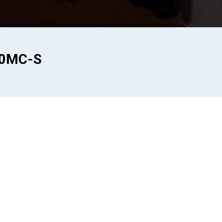
20MC-S
 von Mond/Planeten/Sonnenflecken gekauft. Netter Bonus, d
 meinem mobilen Equipment als Autoguider zum Einsatz kommt
ch mit dem mitgelieferten 2,1mm-Objektiv als All-Sky-Kame