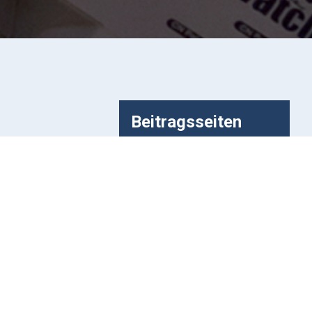
Beitragsseiten
Equipment
ie Kamera
 (ST-4 Port ist an
Canon EOS 600D(a)
ra verwenden. Alles
Kamera Alccd5.2 (QHY6)
Kamera ZWO ASI120MC-S
Bresser MON-1
Meade LXD-75
Skywatcher AZ-EQ6 GT
Skywatcher Star Adventurer