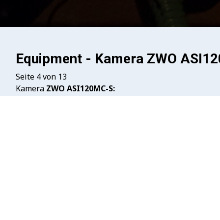
Equipment - Kamera ZWO ASI1
Seite 4 von 13
Kamera
ZWO ASI120MC-S:
Die Kamera habe ich mir primär für die "Videografie"
funktioniert auch mit dem lin_guider, so dass sie bei
der Kamera vorhanden) und nebenbei lässt sie sich au
in Allem also eine recht vielseitige Kamera...