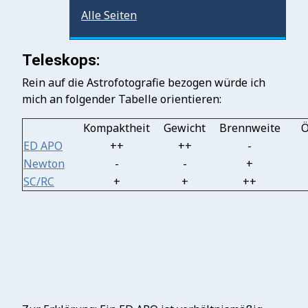
Alle Seiten
Teleskops:
Rein auf die Astrofotografie bezogen würde ich
mich an folgender Tabelle orientieren:
Kompaktheit
Gewicht
Brennweite
Ö
ED APO
++
++
-
Newton
-
-
+
SC/RC
+
+
++