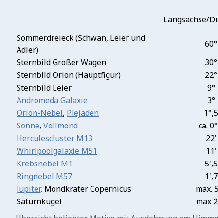
Längsachse/D
Sommerdreieck (Schwan, Leier und
60°
Adler)
Sternbild Großer Wagen
30°
Sternbild Orion (Hauptfigur)
22°
Sternbild Leier
9°
Andromeda Galaxie
3°
Orion-Nebel
,
Plejaden
1°,5
Sonne
,
Vollmond
ca. 0°
Herculescluster M13
22'
Whirlpoolgalaxie M51
11'
Krebsnebel M1
5',5
Ringnebel M57
1',7
Jupiter
, Mondkrater Copernicus
max. 5
Saturnkugel
max 2